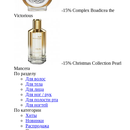
-15%
Complex
Boadicea the
Victorious
-15%
Christmas Collection Pearl
Mancera
По разделу
Для волос
Для тела
Для лица
Для ног / рук
Для полости рта
Для ногтей
По категории
Хиты
Новинки
Распродажа