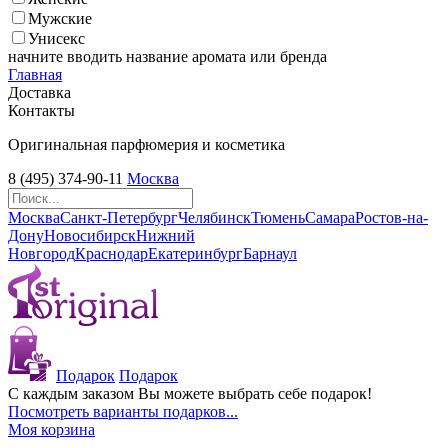
Мужские
Унисекс
начните вводить название аромата или бренда
Главная
Доставка
Контакты
Оригинальная парфюмерия и косметика
8 (495) 374-90-11
Москва
Москва
Санкт-Петербург
Челябинск
Тюмень
Самара
Ростов-на-
Дону
Новосибирск
Нижний
Новгород
Краснодар
Екатеринбург
Барнаул
Подарок
Подарок
С каждым заказом Вы можете выбрать себе подарок!
Посмотреть варианты подарков...
Моя корзина