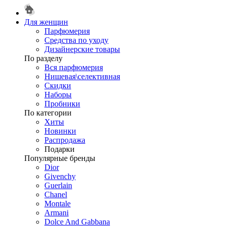
Для женщин
Парфюмерия
Средства по уходу
Дизайнерские товары
По разделу
Вся парфюмерия
Нишевая\селективная
Скидки
Наборы
Пробники
По категории
Хиты
Новинки
Распродажа
Подарки
Популярные бренды
Dior
Givenchy
Guerlain
Chanel
Montale
Armani
Dolce And Gabbana