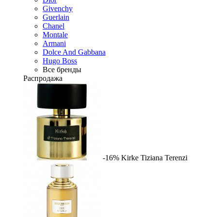
Givenchy
Guerlain
Chanel
Montale
Armani
Dolce And Gabbana
Hugo Boss
Все бренды
Распродажа
-16%
Kirke
Tiziana Terenzi