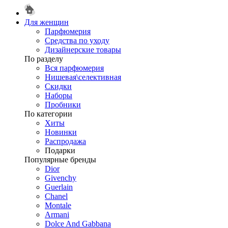
Для женщин
Парфюмерия
Средства по уходу
Дизайнерские товары
По разделу
Вся парфюмерия
Нишевая\селективная
Скидки
Наборы
Пробники
По категории
Хиты
Новинки
Распродажа
Подарки
Популярные бренды
Dior
Givenchy
Guerlain
Chanel
Montale
Armani
Dolce And Gabbana