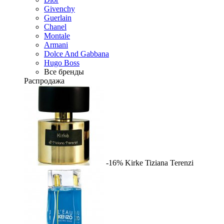
Givenchy
Guerlain
Chanel
Montale
Armani
Dolce And Gabbana
Hugo Boss
Все бренды
Распродажа
-16%
Kirke
Tiziana Terenzi