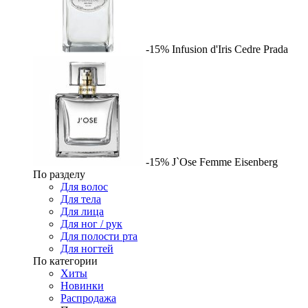
-15%
Infusion d'Iris Cedre
Prada
-15%
J`Ose Femme
Eisenberg
По разделу
Для волос
Для тела
Для лица
Для ног / рук
Для полости рта
Для ногтей
По категории
Хиты
Новинки
Распродажа