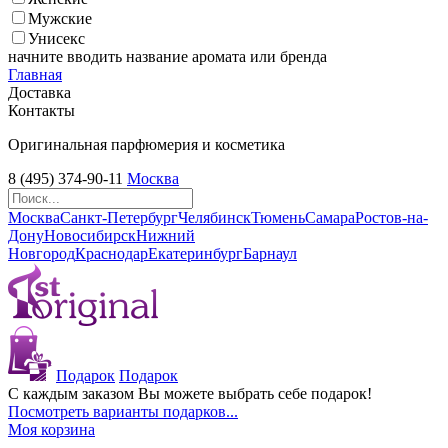
Мужские
Унисекс
начните вводить название аромата или бренда
Главная
Доставка
Контакты
Оригинальная парфюмерия и косметика
8 (495) 374-90-11
Москва
Москва
Санкт-Петербург
Челябинск
Тюмень
Самара
Ростов-на-
Дону
Новосибирск
Нижний
Новгород
Краснодар
Екатеринбург
Барнаул
Подарок
Подарок
С каждым заказом Вы можете выбрать себе подарок!
Посмотреть варианты подарков...
Моя корзина