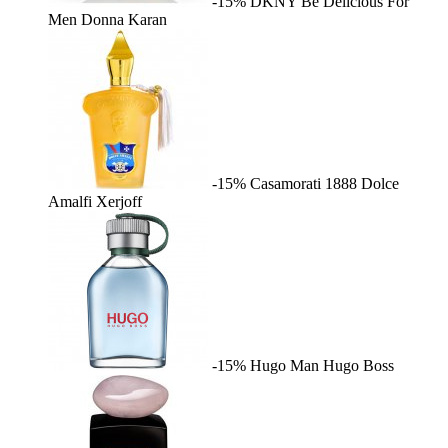
-15%
DKNY Be Delicious For
Men
Donna Karan
-15%
Casamorati 1888 Dolce
Amalfi
Xerjoff
-15%
Hugo Man
Hugo Boss