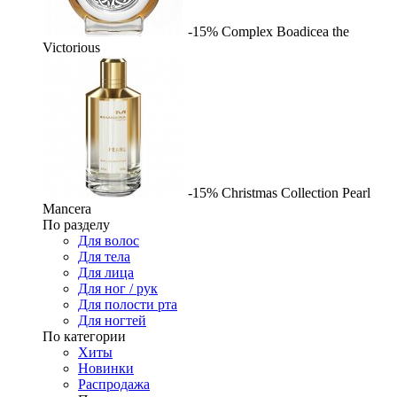
-15%
Complex
Boadicea the
Victorious
-15%
Christmas Collection Pearl
Mancera
По разделу
Для волос
Для тела
Для лица
Для ног / рук
Для полости рта
Для ногтей
По категории
Хиты
Новинки
Распродажа