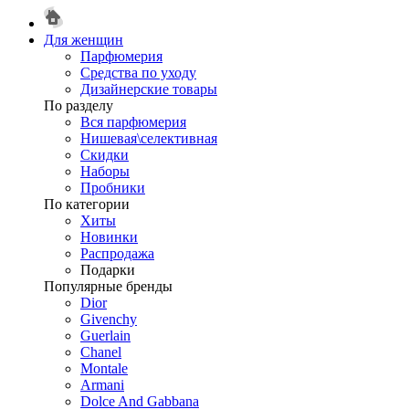
Для женщин
Парфюмерия
Средства по уходу
Дизайнерские товары
По разделу
Вся парфюмерия
Нишевая\селективная
Скидки
Наборы
Пробники
По категории
Хиты
Новинки
Распродажа
Подарки
Популярные бренды
Dior
Givenchy
Guerlain
Chanel
Montale
Armani
Dolce And Gabbana