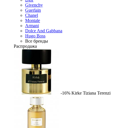
Givenchy
Guerlain
Chanel
Montale
Armani
Dolce And Gabbana
Hugo Boss
Все бренды
Распродажа
-16%
Kirke
Tiziana Terenzi