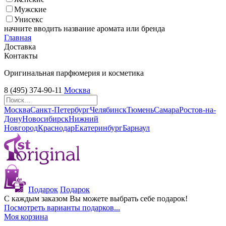
Мужские
Унисекс
начните вводить название аромата или бренда
Главная
Доставка
Контакты
Оригинальная парфюмерия и косметика
8 (495) 374-90-11
Москва
Москва
Санкт-Петербург
Челябинск
Тюмень
Самара
Ростов-на-
Дону
Новосибирск
Нижний
Новгород
Краснодар
Екатеринбург
Барнаул
Подарок
Подарок
С каждым заказом Вы можете выбрать себе подарок!
Посмотреть варианты подарков...
Моя корзина