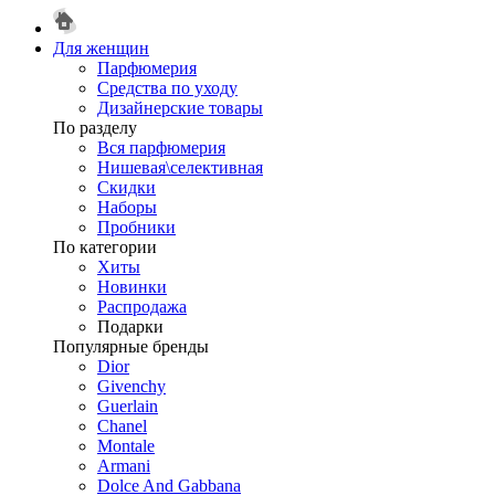
Для женщин
Парфюмерия
Средства по уходу
Дизайнерские товары
По разделу
Вся парфюмерия
Нишевая\селективная
Скидки
Наборы
Пробники
По категории
Хиты
Новинки
Распродажа
Подарки
Популярные бренды
Dior
Givenchy
Guerlain
Chanel
Montale
Armani
Dolce And Gabbana