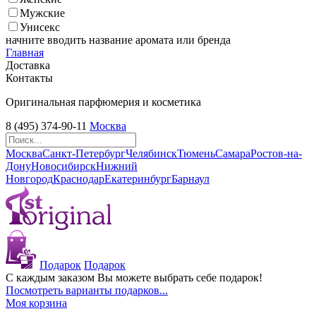
Мужские
Унисекс
начните вводить название аромата или бренда
Главная
Доставка
Контакты
Оригинальная парфюмерия и косметика
8 (495) 374-90-11
Москва
Москва
Санкт-Петербург
Челябинск
Тюмень
Самара
Ростов-на-
Дону
Новосибирск
Нижний
Новгород
Краснодар
Екатеринбург
Барнаул
Подарок
Подарок
С каждым заказом Вы можете выбрать себе подарок!
Посмотреть варианты подарков...
Моя корзина