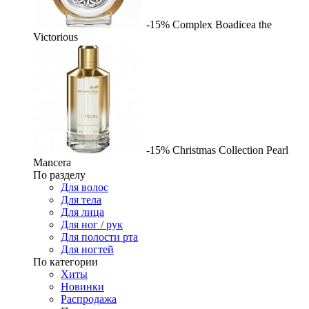
-15%
Complex
Boadicea the
Victorious
-15%
Christmas Collection Pearl
Mancera
По разделу
Для волос
Для тела
Для лица
Для ног / рук
Для полости рта
Для ногтей
По категории
Хиты
Новинки
Распродажа