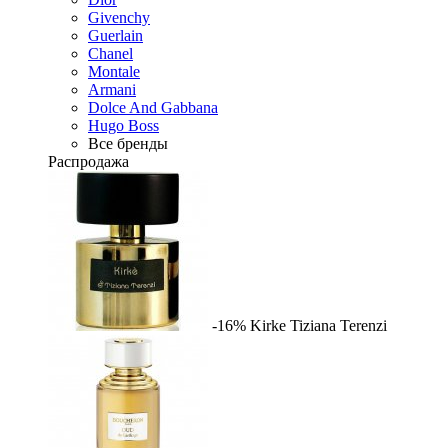
Givenchy
Guerlain
Chanel
Montale
Armani
Dolce And Gabbana
Hugo Boss
Все бренды
Распродажа
-16%
Kirke
Tiziana Terenzi